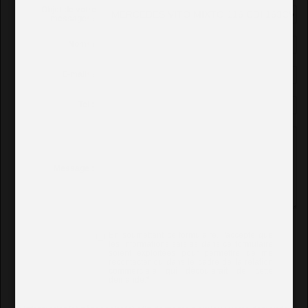
Objet de votre
message
*
:
Nom
*
:
E-mail
*
:
Tel :
Message :
En soumettant ce formulaire, j'accepte que
les informations saisies dans ce formulaire
soient exploitées pour permettre de me
recontacter ou dans le cadre de la relation
commerciale qui découlerait de cette
demande.
*