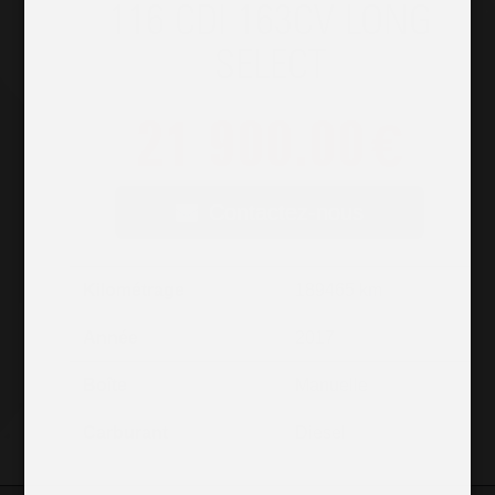
116 CDI 163CV LONG
SELECT
21 900.00
€
Contactez-nous
Kilométrage
189465 km
Année
2017
Boîte
Manuelle
Carburant
Diesel