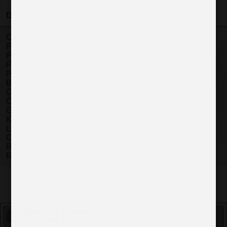
Descriptif
Caméra de recul
Pack RETROVISEURS
Pack STATIONNEMENT
Pare-chocs AV et AR ton carrosserie
Porte coulissante gauche
Banquette AR 3 places confort
Capteur de luminosité
Capteur de pluie
GPS Cartographique
Kit mains-libres Bluetooth
Limiteur de vitesse
Ordinateur de bord
Régulateur de vitesse
Rétroviseurs électriques
Nous contacter
Imprimer