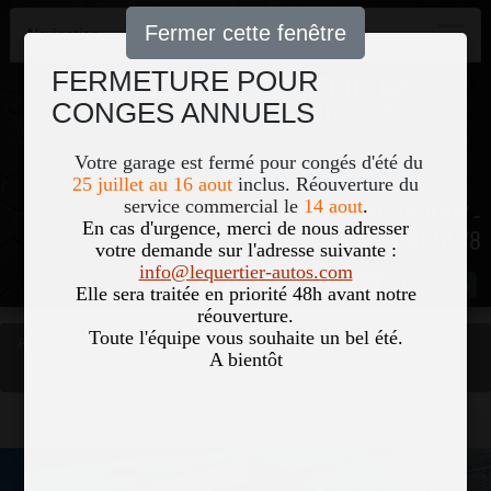
Fermer cette fenêtre
Navigation
FERMETURE POUR
CONGES ANNUELS
Votre garage est fermé pour congés d'été du
25 juillet au 16 aout
inclus. Réouverture du
service commercial le
14 aout
.
51, Le Bourg 50700 COLOMBY -
En cas d'urgence, merci de nous adresser
02 33 40 18 78
votre demande sur l'adresse suivante :
info@lequertier-autos.com
Nom
Pass
Elle sera traitée en priorité 48h avant notre
réouverture.
Toute l'équipe vous souhaite un bel été.
Accueil
Occasions
A bientôt
MERCEDES VITO MIXTO 116 CDI 163CV LONG SELECT
Vous êtes ici