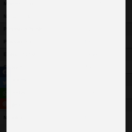
Mise en circu.
31-10-2017
Nb rapports
6
Puissance fiscale
7 cv
Puissance réelle
163 ch
Emission CO2
175 g/km
Garantie
6 MOS
Nb places
5 places
Nb portes
6 portes
Couleur
GRIS
N° police
16155