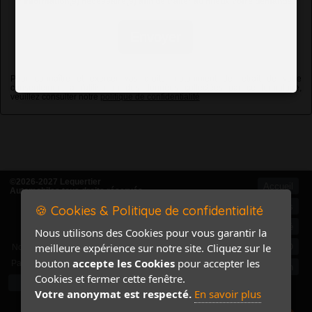
*
Information(s) nécessaire(s) afin de traiter au mieux votre demande.
Envoyer
Pour connaître et exercer vos droits, notamment de retrait de votre
consentement à l'utilisation des données collectées par ce formulaire,
veuillez consulter notre
politique de confidentialité
©2026-2027 Lequertier
Accueil
Automobiles tous droits réservés
Mentions légales
🍪 Cookies & Politique de confidentialité
Politique de confidentialité
Nous utilisons des Cookies pour vous garantir la
Accès Marchand
meilleure expérience sur notre site. Cliquez sur le
Accès PRO
Nom
bouton
accepte les Cookies
pour accepter les
Pass
Contact / Plan
Cookies et fermer cette fenêtre.
Votre anonymat est respecté.
En savoir plus