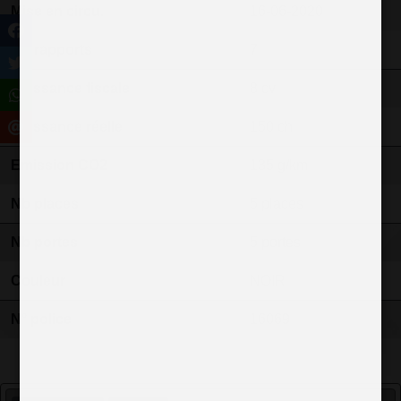
Mise en circu.
16-06-2020
Nb rapports
7
Puissance fiscale
8 cv
Puissance réelle
150 ch
Emission CO2
135 g/km
Nb places
5 places
Nb portes
5 portes
Couleur
NOIR
N° police
16069