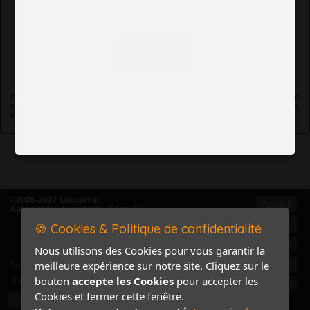
*
Information(s) nécessaire(s) afin de traiter au mieux votre demande.
Envoyer
Pour connaître et exercer vos droits, notamment de retrait de votre
consentement à l'utilisation des données collectées par ce formulaire,
veuillez consulter notre
politique de confidentialité
©2026-2027 Lequertier
Accueil
Automobiles tous droits réservés
Mentions légales
🍪 Cookies & Politique de confidentialité
Politique de confidentialité
Nous utilisons des Cookies pour vous garantir la
Accès Marchand
meilleure expérience sur notre site. Cliquez sur le
Accès PRO
Nom
bouton
accepte les Cookies
pour accepter les
Pass
Contact / Plan
Cookies et fermer cette fenêtre.