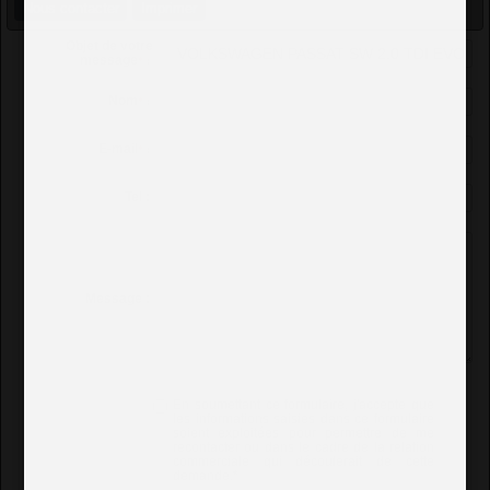
Nous contacter
Imprimer
Objet de votre
message
*
:
Nom
*
:
E-mail
*
:
Tel :
Message :
En soumettant ce formulaire, j'accepte que
les informations saisies dans ce formulaire
soient exploitées pour permettre de me
recontacter ou dans le cadre de la relation
commerciale qui découlerait de cette
demande.
*