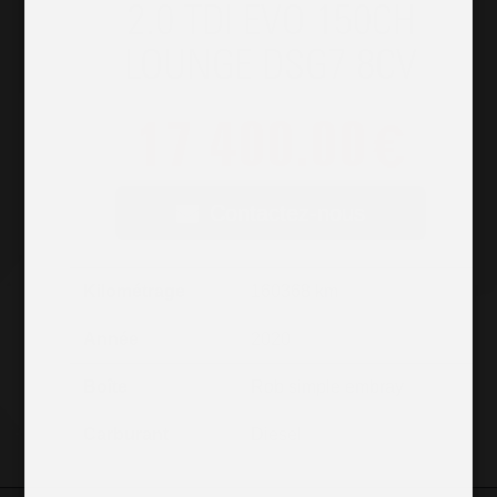
2.0 TDI EVO 150CH
LOUNGE DSG7 8CV
17 400.00
€
Contactez-nous
Kilométrage
160368 km
Année
2020
Boîte
Rob simple embray
Carburant
Diesel