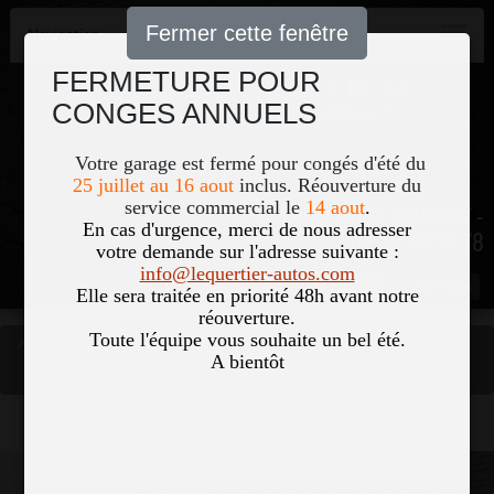
Fermer cette fenêtre
Navigation
FERMETURE POUR
CONGES ANNUELS
Votre garage est fermé pour congés d'été du
25 juillet au 16 aout
inclus. Réouverture du
service commercial le
14 aout
.
51, Le Bourg 50700 COLOMBY -
En cas d'urgence, merci de nous adresser
02 33 40 18 78
votre demande sur l'adresse suivante :
info@lequertier-autos.com
Nom
Pass
Elle sera traitée en priorité 48h avant notre
réouverture.
Toute l'équipe vous souhaite un bel été.
Accueil
Occasions
A bientôt
VOLKSWAGEN PASSAT SW 2.0 TDI EVO 150CH LOUNGE DSG7 8CV
Vous êtes ici