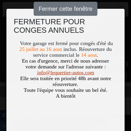
Fermer cette fenêtre
Navigation
FERMETURE POUR
CONGES ANNUELS
Votre garage est fermé pour congés d'été du
25 juillet au 16 aout
inclus. Réouverture du
service commercial le
14 aout
.
51, Le Bourg 50700 COLOMBY -
En cas d'urgence, merci de nous adresser
02 33 40 18 78
votre demande sur l'adresse suivante :
info@lequertier-autos.com
Nom
Pass
Elle sera traitée en priorité 48h avant notre
réouverture.
Toute l'équipe vous souhaite un bel été.
Accueil
Occasions
Vous êtes ici
A bientôt
©2026-2027 Lequertier
Accueil
Automobiles tous droits réservés
Mentions légales