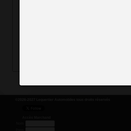
Pour conna
données col
©2026-2027 Lequertier Automobiles tous droits réservés
Accès Marchand
Nom
Pass