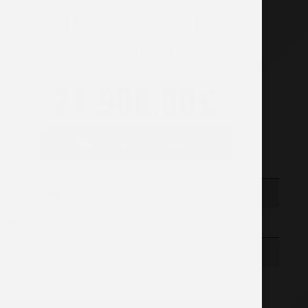
314 CDI 37S 3T5
PROPULSION
21 900.00
€
Contactez-nous
Kilométrage
113699 km
Année
2019
Boîte
Manuelle
Carburant
Diesel