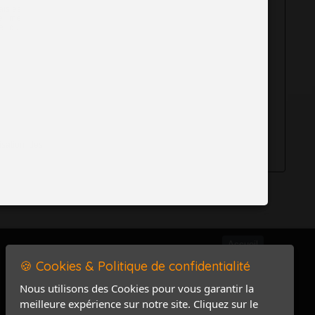
aisies
de me
e qui
isation des
Accueil
🍪 Cookies & Politique de confidentialité
Mentions légales
Politique de confidentialité
Nous utilisons des Cookies pour vous garantir la
meilleure expérience sur notre site. Cliquez sur le
Accès PRO