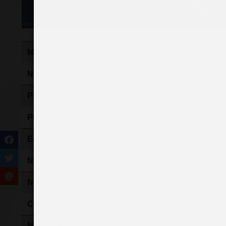
Mise en circu.
Nb rapports
Puissance fiscale
Puissance réelle
Emission CO2
Nb places
Nb portes
Couleur
N° police