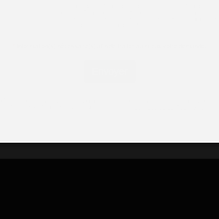
En soumettant ce formulaire, j'accepte que les informations s
dans ce formulaire soient exploitées pour permettre 
recontacter ou dans le cadre de la relation commercial
découlerait de cette demande.
*
*
Information(s) nécessaire(s) afin de traiter au mieux votre demande.
Envoyer
ître et exercer vos droits, notamment de retrait de votre consentement à l'util
lectées par ce formulaire, veuillez consulter notre
politique de confidentialité