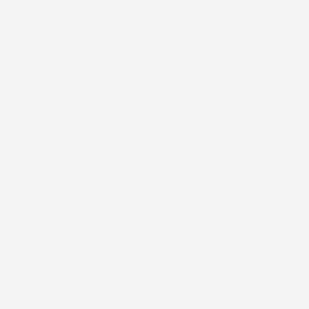
17-04-2019
6
7 cv
143 ch
207 g/km
3 places
1 portes
BLANC
16159