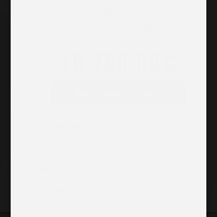
1.5 DCI 90CH CONFORT
EDC EURO6
10 750.00
€
Contactez-nous
Kilométrage
130852 km
Année
2019
Boîte
Automatique
Carburant
Diesel