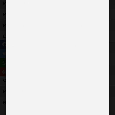
Mise en circu.
26-03-2019
Puissance fiscale
5 cv
Puissance réelle
90 ch
Emission CO2
132 g/km
Garantie
6 MOIS
Nb places
2 places
Nb portes
3 portes
Couleur
BLANC
Première main
OUI
N° police
15663