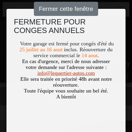
Fermer cette fenêtre
Navigation
FERMETURE POUR
CONGES ANNUELS
Votre garage est fermé pour congés d'été du
25 juillet au 16 aout
inclus. Réouverture du
service commercial le
14 aout
.
51, Le Bourg 50700 COLOMBY -
En cas d'urgence, merci de nous adresser
02 33 40 18 78
votre demande sur l'adresse suivante :
info@lequertier-autos.com
Nom
Pass
Elle sera traitée en priorité 48h avant notre
réouverture.
Toute l'équipe vous souhaite un bel été.
Accueil
Occasions
A bientôt
RENAULT KANGOO II EXPRESS 1.5 DCI 90CH CONFORT EDC EURO6
Vous êtes ici