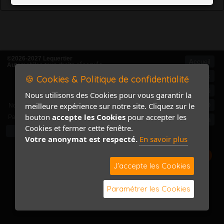
©2026-2027 Lequertier
Accueil
Automobiles tous droits réservés
Mentions légales
🍪 Cookies & Politique de confidentialité
Politique de confidentialité
Nous utilisons des Cookies pour vous garantir la
Accès Marchand
meilleure expérience sur notre site. Cliquez sur le
Accès PRO
Nom
bouton
accepte les Cookies
pour accepter les
Pass
Contact / Plan
Cookies et fermer cette fenêtre.
Votre anonymat est respecté.
En savoir plus
J'accepte les Cookies
Paramétrer les Cookies