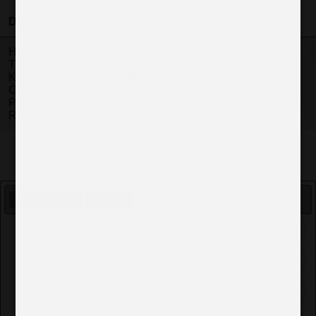
Descriptif
Habillage bois
TVA recuperable
Kit mains-libres Bluetooth
Ordinateur de bord
Prise USB
Rétroviseurs électriques
Nous contacter
Imprimer
Objet de votre
message
*
:
Nom
*
:
E-mail
*
: