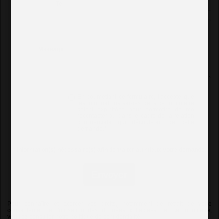
Tel :
Message :
En soumettant ce formulaire, j'accepte que
les informations saisies dans ce formulaire
soient exploitées pour permettre de me
recontacter ou dans le cadre de la relation
commerciale qui découlerait de cette
demande.
*
*
Information(s) nécessaire(s) afin de traiter au mieux votre demande.
Envoyer
Pour connaître et exercer vos droits, notamment de retrait de votre
consentement à l'utilisation des données collectées par ce formulaire,
veuillez consulter notre
politique de confidentialité